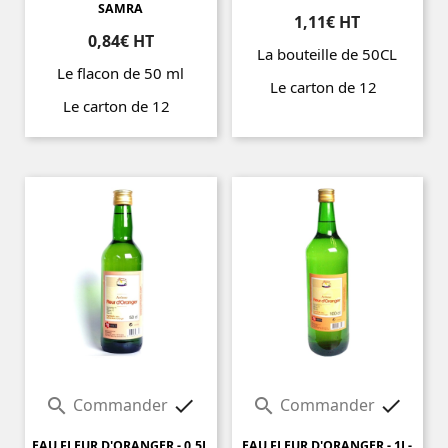
SAMRA
1,11€ HT
0,84€ HT
La bouteille de 50CL
Le flacon de 50 ml
Le carton de 12
Le carton de 12
Prix
Prix
Commander
Commander




EAU FLEUR D'ORANGER - 0.5L
EAU FLEUR D'ORANGER - 1L-