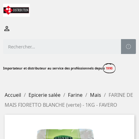

Importateur et distributeur au service des proféssionnels depuis
1990
Accueil
Epicerie salée
Farine
Mais
FARINE DE
MAIS FIORETTO BLANCHE (verte) - 1KG - FAVERO