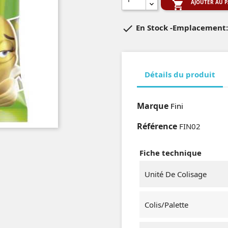
AJOUTER AU P


En Stock
-Emplacement:
Détails du produit
Marque
Fini
Référence
FIN02
Fiche technique
Unité De Colisage
Colis/Palette