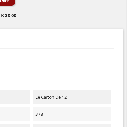
ANIER
 K 33 00
Le Carton De 12
378