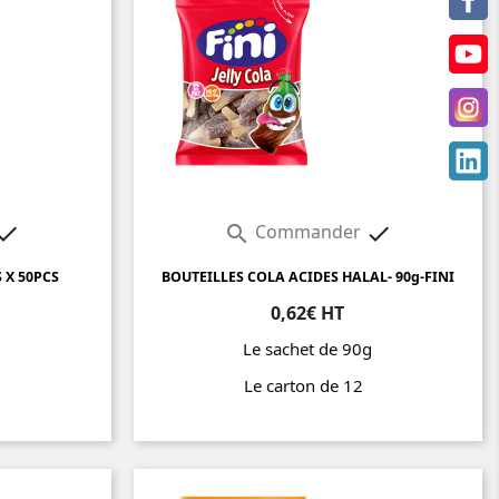
Commander



 X 50PCS
BOUTEILLES COLA ACIDES HALAL- 90g-FINI
0,62€ HT
g
Le sachet de 90g
Le carton de 12
Prix