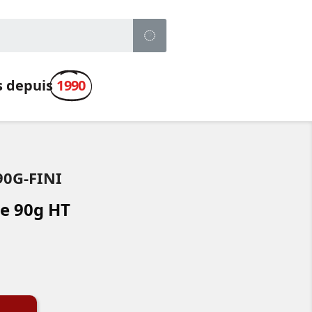
s depuis
1990
90G-FINI
de 90g HT