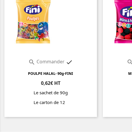
Commander


POULPE HALAL- 90g-FINI
M
0,62€ HT
Le sachet de 90g
Le carton de 12
Prix