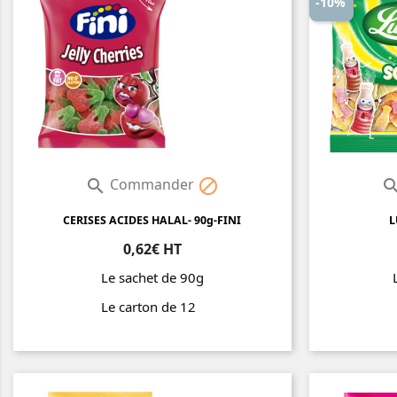
-10%
Commander


CERISES ACIDES HALAL- 90g-FINI
L
0,62€ HT
Le sachet de 90g
Le carton de 12
Prix