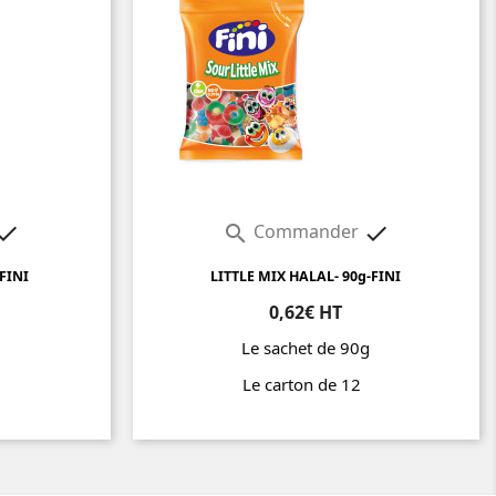
Commander



FINI
LITTLE MIX HALAL- 90g-FINI
0,62€ HT
g
Le sachet de 90g
2
Le carton de 12
Prix