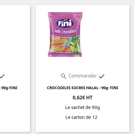
Commander



 90g-FINI
CROCODILES SUCRES HALAL - 90g- FINI
0,62€ HT
g
Le sachet de 90g
2
Le carton de 12
Prix