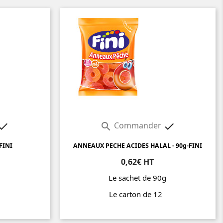
Commander



FINI
ANNEAUX PECHE ACIDES HALAL - 90g-FINI
0,62€ HT
g
Le sachet de 90g
2
Le carton de 12
Prix