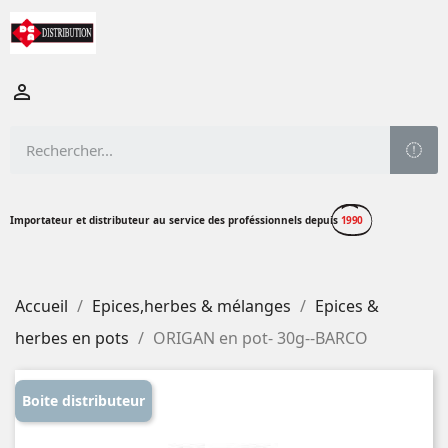

Importateur et distributeur au service des proféssionnels depuis
1990
Accueil
Epices,herbes & mélanges
Epices &
herbes en pots
ORIGAN en pot- 30g--BARCO
Boite distributeur