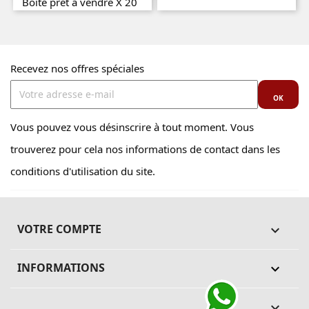
Boite prêt à vendre X 20
Prix
Prix
Recevez nos offres spéciales
Vous pouvez vous désinscrire à tout moment. Vous
trouverez pour cela nos informations de contact dans les
conditions d'utilisation du site.
VOTRE COMPTE

INFORMATIONS
keyboard_arrow_down
keyboard_arrow_down