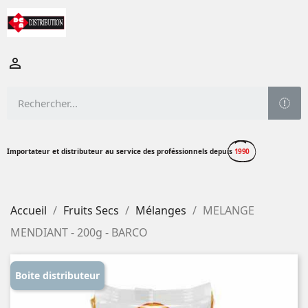

Importateur et distributeur au service des proféssionnels depuis
1990
Accueil
Fruits Secs
Mélanges
MELANGE
MENDIANT - 200g - BARCO
Boite distributeur