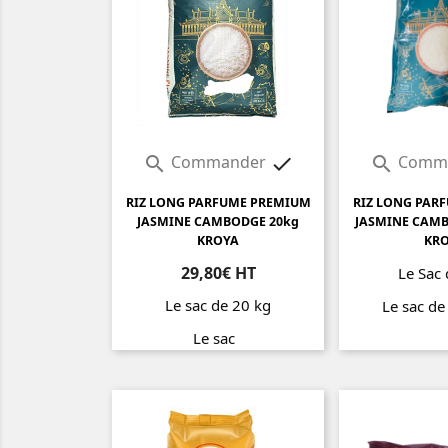
Commander
Comm



RIZ LONG PARFUME PREMIUM
RIZ LONG PAR
JASMINE CAMBODGE 20kg
JASMINE CAMB
KROYA
KR
29,80€ HT
Le Sac
Le sac de 20 kg
Le sac d
Le sac
Prix