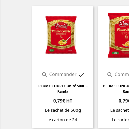
Commander
Comm



PLUME COURTE Unité 500G -
PLUME LONGUE
Randa
Ra
0,79€ HT
0,79
Le sachet de 500g
Le sache
Le carton de 24
Le cart
Prix