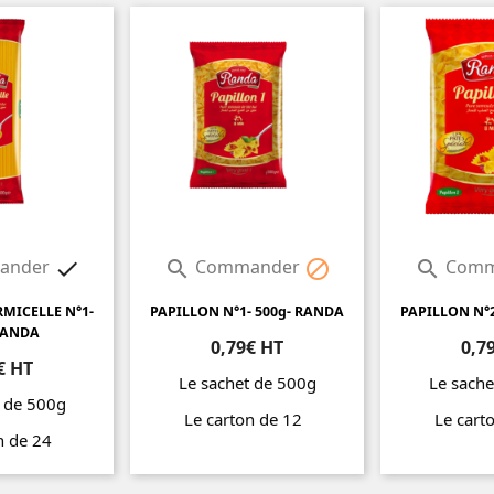
ander
Commander
Comm




RMICELLE N°1-
PAPILLON N°1- 500g- RANDA
PAPILLON N°2
RANDA
0,79€ HT
0,7
€ HT
Le sachet de 500g
Le sache
t de 500g
Le carton de 12
Le cart
on de 24
Prix
Prix