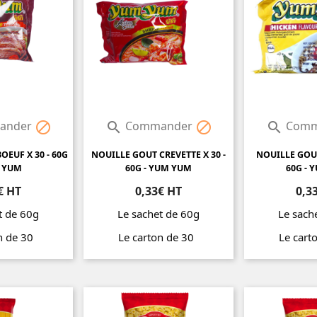
ander
Commander
Comm




OEUF X 30 - 60G
NOUILLE GOUT CREVETTE X 30 -
NOUILLE GOUT
M YUM
60G - YUM YUM
60G - 
€ HT
0,33€ HT
0,3
t de 60g
Le sachet de 60g
Le sach
on de 30
Le carton de 30
Le cart
Prix
Prix