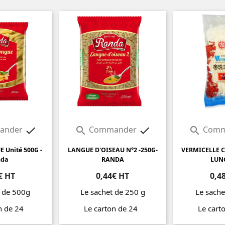
ander
Commander
Comm




 Unité 500G -
LANGUE D'OISEAU N°2 -250G-
VERMICELLE CH
nda
RANDA
LUN
€ HT
0,44€ HT
0,4
t de 500g
Le sachet de 250 g
Le sache
on de 24
Le carton de 24
Le cart
Prix
Prix