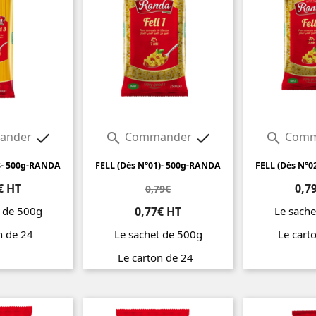
ander
Commander
Comm




3- 500g-RANDA
FELL (Dés N°01)- 500g-RANDA
FELL (Dés N°0
€ HT
0,7
0,79€
t de 500g
0,77€ HT
Le sache
on de 24
Le sachet de 500g
Le cart
Prix
Le carton de 24
Prix