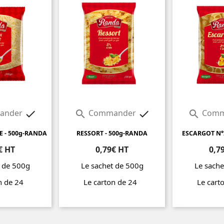
ander
Commander
Comm




E - 500g-RANDA
RESSORT - 500g-RANDA
ESCARGOT N°
€ HT
0,79€ HT
0,7
t de 500g
Le sachet de 500g
Le sache
on de 24
Le carton de 24
Le cart
Prix
Prix