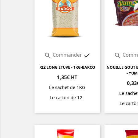
Commander
Comm



RIZ LONG ETUVE - 1KG-BARCO
NOUILLE GOUT B
- YU
1,35€ HT
0,33
Le sachet de 1KG
Le sache
Le carton de 12
Le cart
Prix