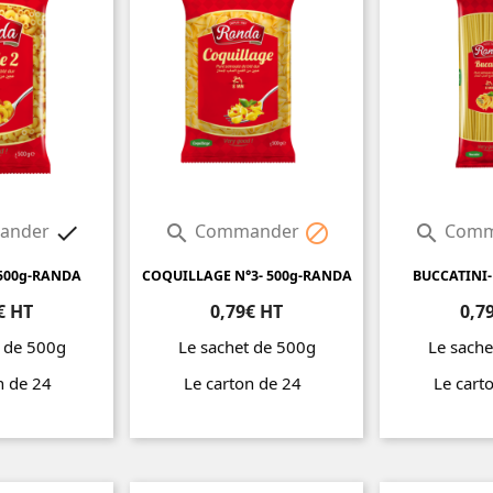
ander
Commander
Comm




 500g-RANDA
COQUILLAGE N°3- 500g-RANDA
BUCCATINI-
€ HT
0,79€ HT
0,7
t de 500g
Le sachet de 500g
Le sache
on de 24
Le carton de 24
Le cart
Prix
Prix