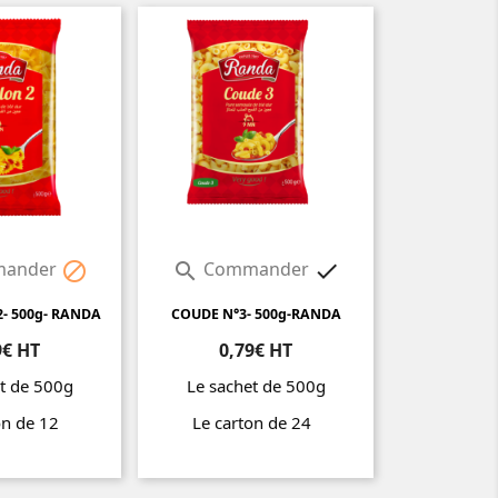
ander
Commander



- 500g- RANDA
COUDE N°3- 500g-RANDA
9€ HT
0,79€ HT
t de 500g
Le sachet de 500g
on de 12
Le carton de 24
Prix
Prix