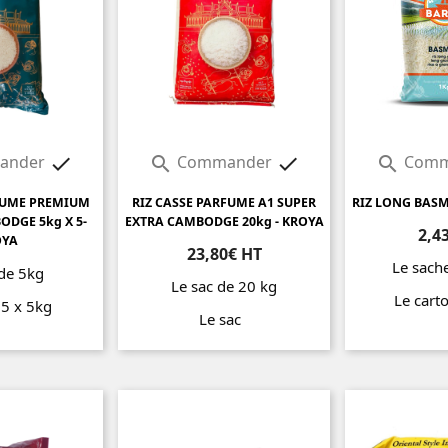
ander
Commander
Comm




FUME PREMIUM
RIZ CASSE PARFUME A1 SUPER
RIZ LONG BASM
ODGE 5kg X 5-
EXTRA CAMBODGE 20kg - KROYA
2,4
OYA
23,80€ HT
Le sach
 de 5kg
Le sac de 20 kg
Le cart
e 5 x 5kg
Le sac
Prix
Prix