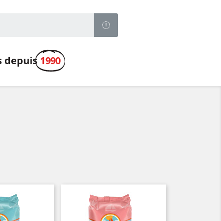
s depuis
1990