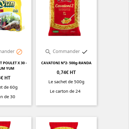
ander
Commander



 POULET X 30 -
CAVATONI N°2- 500g-RANDA
YUM YUM
0,74€ HT
3€ HT
Le sachet de 500g
et de 60g
Le carton de 24
on de 30
Prix
Prix