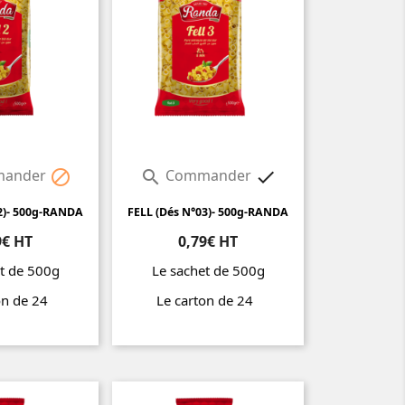
ander
Commander



2)- 500g-RANDA
FELL (Dés N°03)- 500g-RANDA
9€ HT
0,79€ HT
t de 500g
Le sachet de 500g
on de 24
Le carton de 24
Prix
Prix