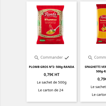
Commander
Comm



PLOMB GROS N°2- 500g-RANDA
SPAGHETTI VE
500g-
0,79€ HT
0,79
Le sachet de 500g
Le sache
Le carton de 24
Le cart
Prix