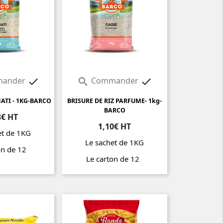
ander
Commander



ATI - 1KG-BARCO
BRISURE DE RIZ PARFUME- 1kg-
BARCO
3€ HT
1,10€ HT
et de 1KG
Le sachet de 1KG
on de 12
Le carton de 12
Prix
Prix