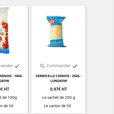
ander
Commander



INOIS - 100G -
VERMICELLE CHINOIS - 250G -
GKOW
LUNGKOW
8€ HT
0,97€ HT
t de 100g
Le sachet de 250 g
on de 50
Le carton de 50
Prix
Prix