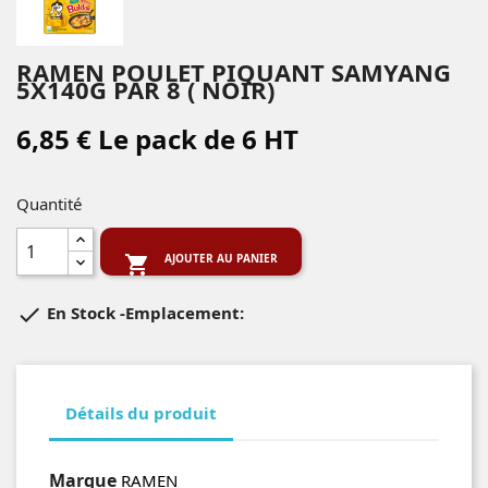
RAMEN POULET PIQUANT SAMYANG
5X140G PAR 8 ( NOIR)
6,85 € Le pack de 6 HT
Quantité
AJOUTER AU PANIER


En Stock
-Emplacement:
Détails du produit
Marque
RAMEN