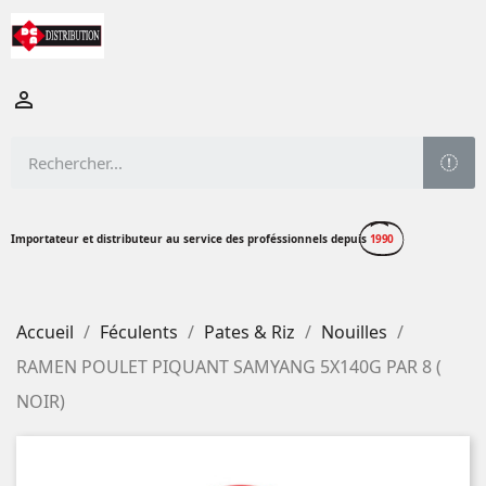

Importateur et distributeur au service des proféssionnels depuis
1990
Accueil
Féculents
Pates & Riz
Nouilles
RAMEN POULET PIQUANT SAMYANG 5X140G PAR 8 (
NOIR)