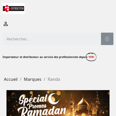

Importateur et distributeur au service des proféssionnels depuis
1990
Accueil
Marques
Randa