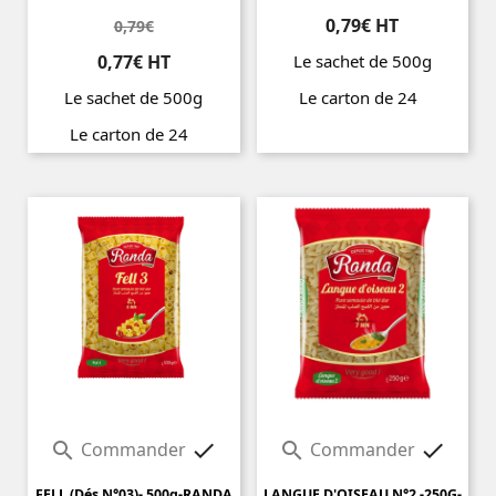
0,79€ HT
0,79€
0,77€ HT
Le sachet de 500g
Le sachet de 500g
Le carton de 24
Prix
Le carton de 24
Prix
Commander
Commander




FELL (Dés N°03)- 500g-RANDA
LANGUE D'OISEAU N°2 -250G-