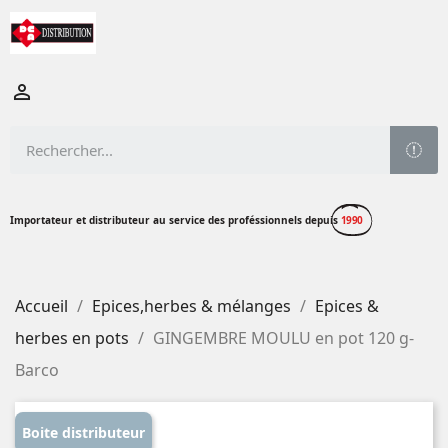

Importateur et distributeur au service des proféssionnels depuis
1990
Accueil
Epices,herbes & mélanges
Epices &
herbes en pots
GINGEMBRE MOULU en pot 120 g-
Barco
Boite distributeur