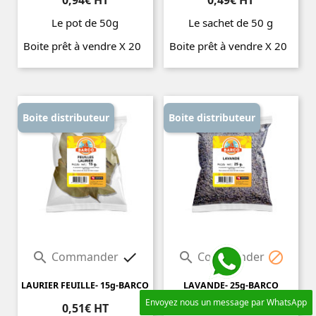
0,94€ HT
0,49€ HT
Le pot de 50g
Le sachet de 50 g
Boite prêt à vendre X 20
Boite prêt à vendre X 20
Prix
Prix
Boite distributeur
Boite distributeur
Commander
Commander




LAURIER FEUILLE- 15g-BARCO
LAVANDE- 25g-BARCO
Envoyez nous un message par WhatsApp
0,51€ HT
0,45€ HT