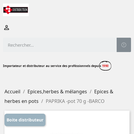

Importateur et distributeur au service des proféssionnels depuis
1990
Accueil
Epices,herbes & mélanges
Epices &
herbes en pots
PAPRIKA -pot 70 g -BARCO
Boite distributeur